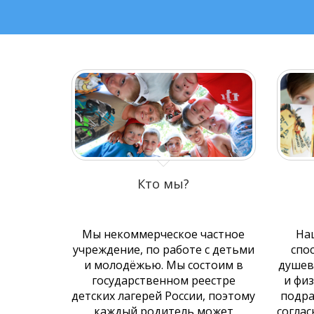
Кто мы?
Мы некоммерческое частное
Наш
учреждение, по работе с детьми
спо
и молодёжью. Мы состоим в
душев
государственном реестре
и фи
детских лагерей России, поэтому
подра
каждый родитель может
соглас