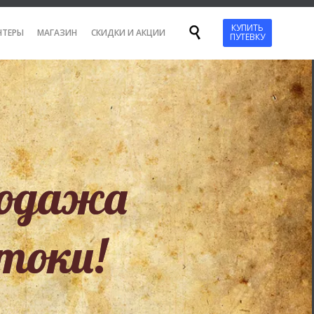
Перейти
КУПИТЬ

НТЕРЫ
МАГАЗИН
СКИДКИ И АКЦИИ
ПУТЕВКУ
к
содержанию