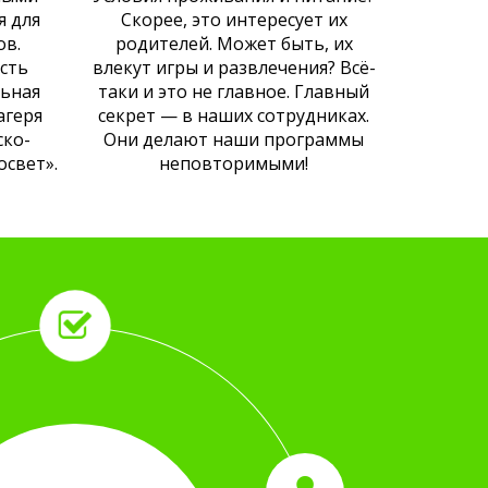
я для
Скорее, это интересует их
ов.
родителей. Может быть, их
сть
влекут игры и развлечения? Всё-
льная
таки и это не главное. Главный
агеря
секрет — в наших сотрудниках.
ско-
Они делают наши программы
освет».
неповторимыми!