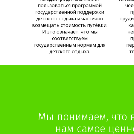
пользоваться программой
чел
государственной поддержки
п
детского отдыха и частично
труди
возмещать стоимость путёвки.
ка
И это означает, что мы
не
соответствуем
п
государственным нормам для
пе
детского отдыха.
т
Мы понимаем, что 
нам самое ценно