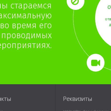
ны стараемся
О
максимальную
отв
во время его
д
 проводимых
ероприятиях.
акты
Реквизиты