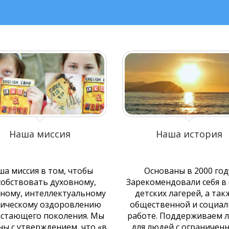
Наша миссия
Наша история
а миссия в том, чтобы
Основаны в 2000 год
собствовать духовному,
Зарекомендовали себя в
ному, интеллектуальному
детских лагерей, а так
зическому оздоровлению
общественной и социа
стающего поколения. Мы
работе. Поддерживаем л
ны с утверждением, что «в
для людей с ограничен