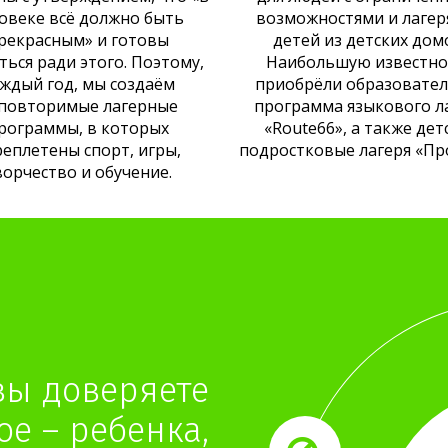
овеке всё должно быть
возможностями и лагер
рекрасным» и готовы
детей из детских дом
ться ради этого. Поэтому,
Наибольшую известно
ждый год, мы создаём
приобрёли образовате
повторимые лагерные
программа языкового л
рограммы, в которых
«Route66», а также дет
реплетены спорт, игры,
подростковые лагеря «Пр
ворчество и обучение.
вы доверяете
е – ребенка,