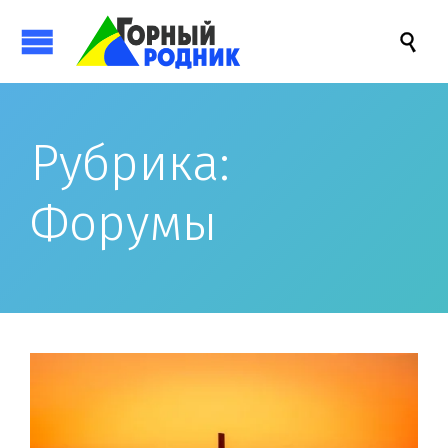

Рубрика:
Форумы