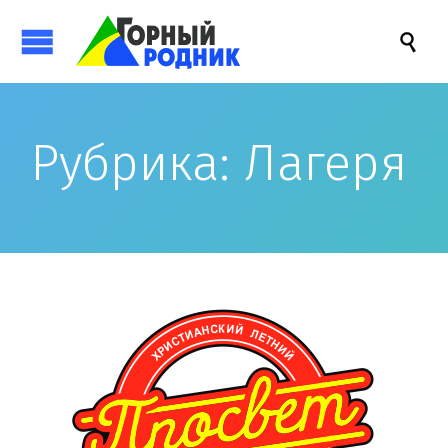

Рубрика:
Лагеря