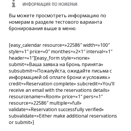
ИНФОРМАЦИЯ ПО НОМЕРАМ
Вы можете просмотреть информацию по
номерам в разделе тестового варианта
бронирования выше в меню.
[easy_calendar resource=»22586″ width=»100″
style=»1″ price=»0″ monthes=»2×1″ interval=»1″
header=»1″][easy_form style=»none»
submit=»Ваша заявка на бронь принята»
subsubmit=»Пожалуйста, ожидайте письма с
информацией об оплате брони и условиях.»
credit=»Reservation complete» subcredit=»You’ll
receive an email with the reservations details»
resourcename=»Room» price=»1″ pers=»1″
resource=»22586″ multiple=»full»
validate=»Reservation successfully verified»
subvalidate=»Either make additional reservations
or submit»]