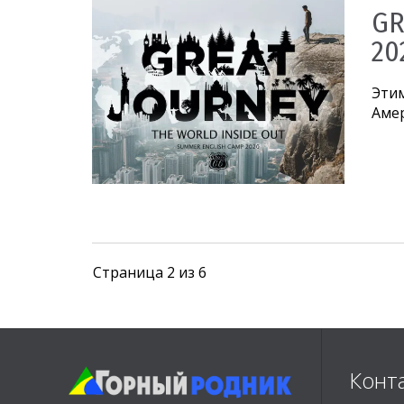
GR
20
Этим
Аме
Страница 2 из 6
Конт