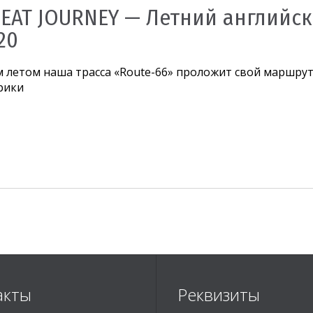
EAT JOURNEY — Летний английск
20
 летом наша трасса «Route-66» проложит свой маршру
рики
акты
Реквизиты