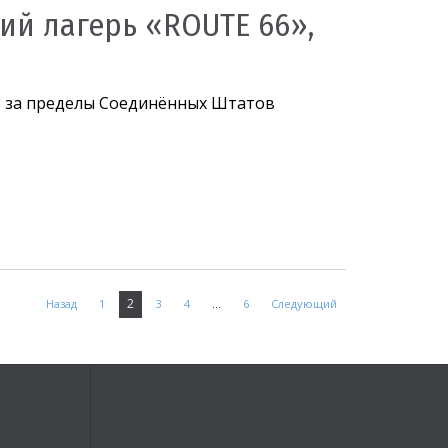
ий лагерь «ROUTE 66»,
т за пределы Соединённых Штатов
2
Назад
1
3
4
…
6
Следующий