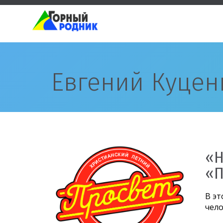
Евгений Куцен
«Н
«П
В эт
чело