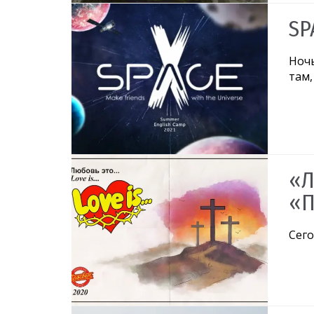
SP
Ночь
там,
«Л
«П
Сего