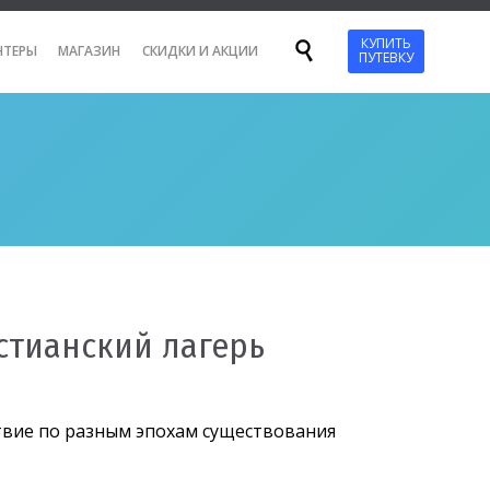
Перейти
КУПИТЬ

НТЕРЫ
МАГАЗИН
СКИДКИ И АКЦИИ
ПУТЕВКУ
к
содержанию
стианский лагерь
твие по разным эпохам существования