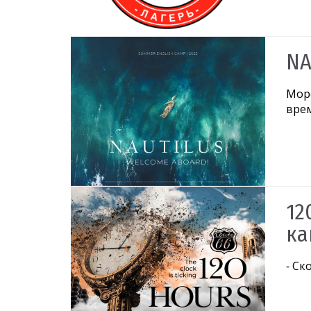
NA
Море
врем
12
ка
⁃ Ск