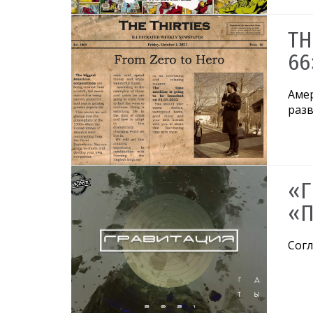
TH
66
Амер
разв
«Г
«П
Согл