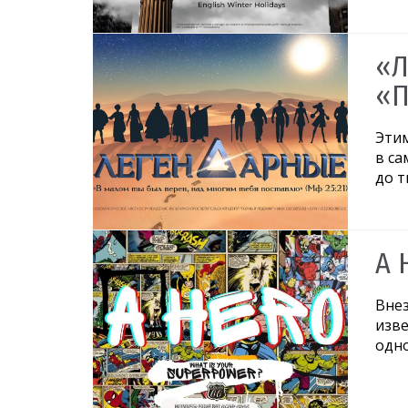
«Л
«П
Этим
в са
до т
A 
Вне
изве
одно