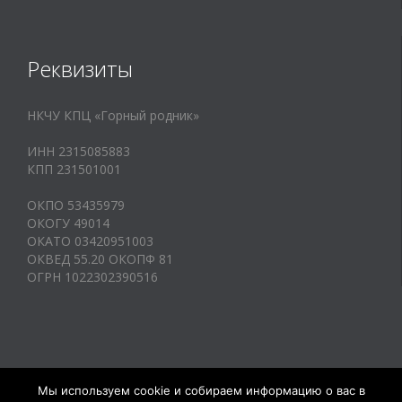
Реквизиты
НКЧУ КПЦ «Горный родник»
ИНН 2315085883
КПП 231501001
ОКПО 53435979
ОКОГУ 49014
ОКАТО 03420951003
ОКВЕД 55.20 ОКОПФ 81
ОГРН 1022302390516
Мы используем cookie и собираем информацию о вас в