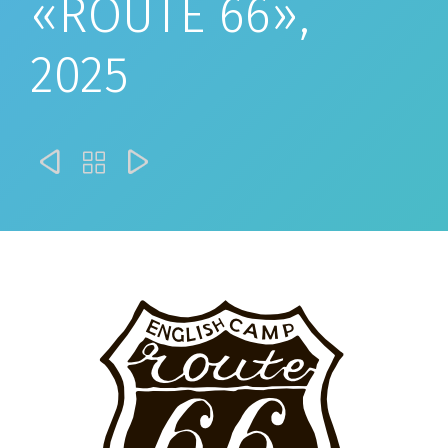
«ROUTE 66»,
2025


